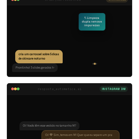
1. Limpeza
dupla remove
impurezas
cria um carrossel sobre 5 dicas
de skincare noturno
Prontinho! 5 slides gerados ✨
resposta_automatica.ai
INSTAGRAM DM
Oi! Vocês têm esse vestido no tamanho M?
Oi! 💛 Sim, temos em M! Quer que eu separe um pra