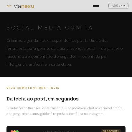
via
nexu
🇬🇧 EN
</>
SOCIAL MEDIA COM IA
Criamos, agendamos e respondemos por ti. Uma única
ferramenta para gerir toda a tua presença social — do primeiro
rascunho ao comentário do seguidor — orientada por
inteligência artificial em cada etapa.
VEJA COMO FUNCIONA · IGVIA
Da ideia ao post, em segundos
Simulações do fluxo real da ferramenta — do pedido em chat ao carrossel pronto,
e da pergunta de um seguidor à resposta automática no Instagram.
criar_carrossel.ai
CARROSSEL