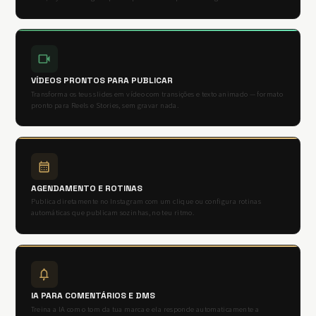
VÍDEOS PRONTOS PARA PUBLICAR
Transforma os teus slides em vídeo com transições e texto animado — formato
pronto para Reels e Stories, sem gravar nada.
AGENDAMENTO E ROTINAS
Publica diretamente no Instagram com um clique ou configura rotinas
automáticas que publicam sozinhas, no teu ritmo.
IA PARA COMENTÁRIOS E DMS
Treina a IA com o tom da tua marca e ela responde automaticamente a