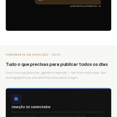
você?
RESPOSTA AUTOMÁTICA · IA
FERRAMENTA EM PRODUÇÃO · IGVIA
Tudo o que precisas para publicar todos os dias
Uma única app para criar, agendar e responder — com IA em cada etapa. Sem
hashtags genéricas, sem adivinhar o que postar a seguir.
CRIAÇÃO DE CARROSSÉIS
Descreve o que queres publicar numa conversa e a IA gera os slides prontos —
texto, layout e design — para exportar direto para o Instagram.