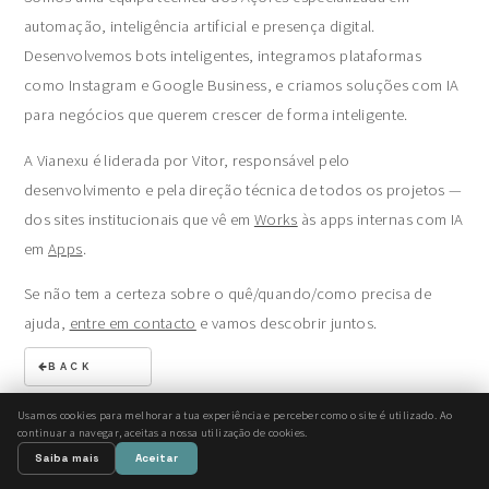
automação, inteligência artificial e presença digital.
Desenvolvemos bots inteligentes, integramos plataformas
como Instagram e Google Business, e criamos soluções com IA
para negócios que querem crescer de forma inteligente.
A Vianexu é liderada por Vitor, responsável pelo
desenvolvimento e pela direção técnica de todos os projetos —
dos sites institucionais que vê em
Works
às apps internas com IA
em
Apps
.
Se não tem a certeza sobre o quê/quando/como precisa de
ajuda,
entre em contacto
e vamos descobrir juntos.
BACK
Usamos cookies para melhorar a tua experiência e perceber como o site é utilizado. Ao
continuar a navegar, aceitas a nossa utilização de cookies.
© Vianexu. Todos os direitos reservados.
Saiba mais
Aceitar