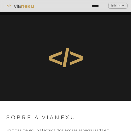
via
nexu
🇧🇷 PT
</>
</>
SOBRE A VIANEXU
Somos uma equipa técnica dos Açores especializada em